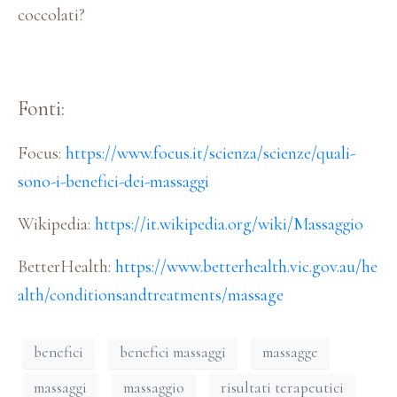
coccolati?
Fonti:
Focus:
https://www.focus.it/scienza/scienze/quali-
sono-i-benefici-dei-massaggi
Wikipedia:
https://it.wikipedia.org/wiki/Massaggio
BetterHealth:
https://www.betterhealth.vic.gov.au/he
alth/conditionsandtreatments/massage
benefici
benefici massaggi
massagge
massaggi
massaggio
risultati terapeutici